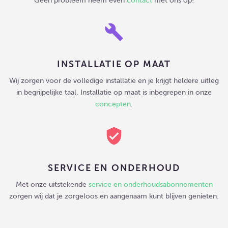
Geen probleem neem even
contact
met ons op!
build
INSTALLATIE OP MAAT
Wij zorgen voor de volledige installatie en je krijgt heldere uitleg
in begrijpelijke taal. Installatie op maat is inbegrepen in onze
concepten
.
verified_user
SERVICE EN ONDERHOUD
Met onze uitstekende
service en onderhoudsabonnementen
zorgen wij dat je zorgeloos en aangenaam kunt blijven genieten.