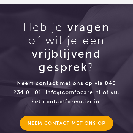
Heb je
vragen
of wil je een
vrijblijvend
gesprek
?
Neem contact met ons op via 046
234 01 01,
info@comfocare.nl
of vul
het contactformulier in.
NEEM CONTACT MET ONS OP