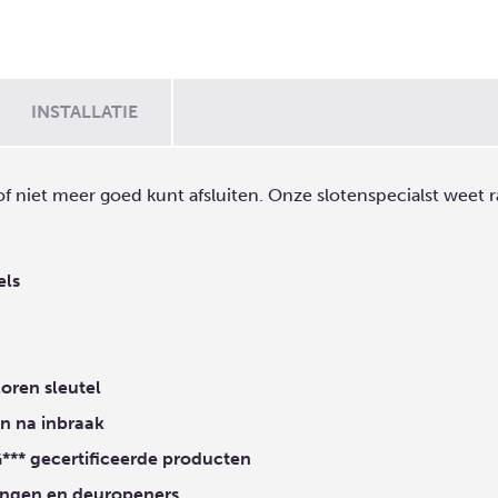
INSTALLATIE
 of niet meer goed kunt afsluiten. Onze slotenspecialst wee
els
loren sleutel
en na inbraak
*** gecertificeerde producten
ingen en deuropeners