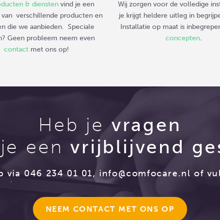
oducten & diensten
vind je een
Wij zorgen voor de volledige inst
 van verschillende producten en
je krijgt heldere uitleg in begrijpe
en die we aanbieden. Speciale
Installatie op maat is inbegrepe
n? Geen probleem neem even
concepten
.
contact
met ons op!
Heb je
vragen
 je een
vrijblijvend g
 via 046 234 01 01,
info@comfocare.nl
of vul
NEEM CONTACT MET ONS OP