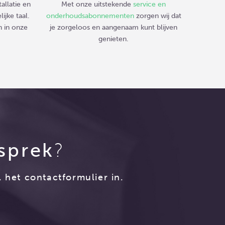
allatie en
Met onze uitstekende
service en
lijke taal.
onderhoudsabonnementen
zorgen wij dat
n in onze
je zorgeloos en aangenaam kunt blijven
genieten.
esprek
?
 het contactformulier in.