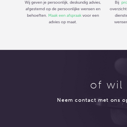
Wij geven je persoonlijk, deskundig advies,
Bij
pr
afgestemd op de persoonlijke wensen en
overzicht
behoeften.
Maak een afspraak
voor een
dienst
advies op maat.
wense
of wil
Neem contact met ons op