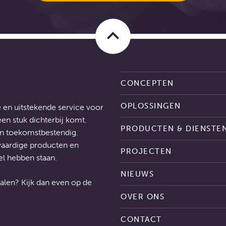
keyboard_arrow_up
CONCEPTEN
OPLOSSINGEN
 en uitstekende service voor
n stuk dichterbij komt.
PRODUCTEN & DIENSTE
en toekomstbestendig.
aardige producten en
PROJECTEN
el hebben staan.
NIEUWS
alen? Kijk dan even op de
OVER ONS
CONTACT