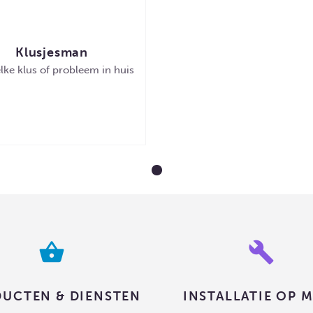
Klusjesman
lke klus of probleem in huis
MEER DETAILS
shopping_basket
build
UCTEN & DIENSTEN
INSTALLATIE OP 