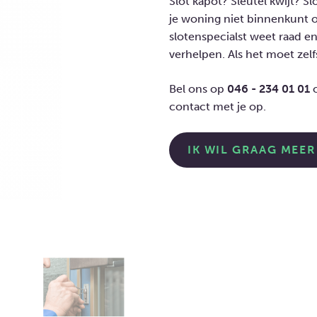
Slot kapot? Sleutel kwijt? S
je woning niet binnenkunt o
slotenspecialst weet raad 
verhelpen. Als het moet zel
Bel ons op
046 - 234 01 01
o
contact met je op.
IK WIL GRAAG MEER