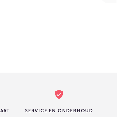
verified_user
MAAT
SERVICE EN ONDERHOUD