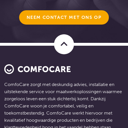
NEEM CONTACT MET ONS OP
keyboard_arrow_up
ComfoCare zorgt met deskundig advies, installatie en
uitstekende service voor
maatwerkoplossingen
waarmee
zorgeloos leven een stuk dichterbij komt. Dankzij
ComfoCare woon je comfortabel, veilig en
toekomstbestendig. ComfoCare werkt hiervoor met
kwalitatief hoogwaardige producten en bedrijven die
klanttevredenheid hoog in het vaandel hebben staan.