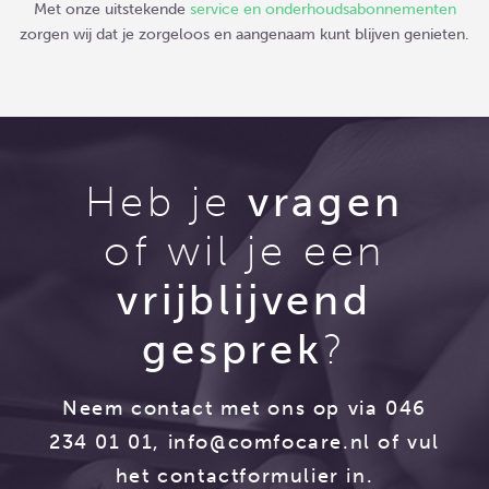
Met onze uitstekende
service en onderhoudsabonnementen
zorgen wij dat je zorgeloos en aangenaam kunt blijven genieten.
Heb je
vragen
of wil je een
vrijblijvend
gesprek
?
Neem contact met ons op via 046
234 01 01,
info@comfocare.nl
of vul
het contactformulier in.