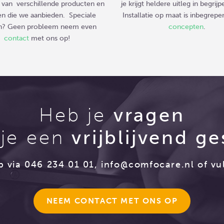
 van verschillende producten en
je krijgt heldere uitleg in begrijpe
en die we aanbieden. Speciale
Installatie op maat is inbegrepe
n? Geen probleem neem even
concepten
.
contact
met ons op!
Heb je
vragen
 je een
vrijblijvend g
 via 046 234 01 01,
info@comfocare.nl
of vul
NEEM CONTACT MET ONS OP