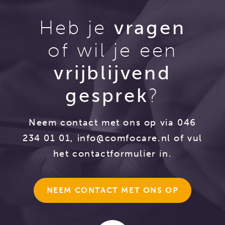
Heb je
vragen
of wil je een
vrijblijvend
gesprek
?
Neem contact met ons op via 046
234 01 01,
info@comfocare.nl
of vul
het contactformulier in.
NEEM CONTACT MET ONS OP